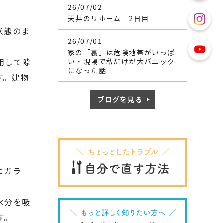
26/07/02
天井のリホーム 2日目
状態のま
26/07/01
家の「裏」は危険地帯がいっぱ
用して隙
い・現場で私だけが大パニック
になった話
す。建物
ブログを見る
ニガラ
水分を吸
す。